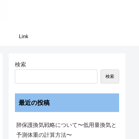
Link
検索
検索
最近の投稿
肺保護換気戦略について〜低用量換気と
予測体重の計算方法〜