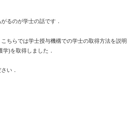
あがるのが学士の話です．
．こちらでは学士授与機構での学士の取得方法を説明
護学)を取得しました．
ださい．