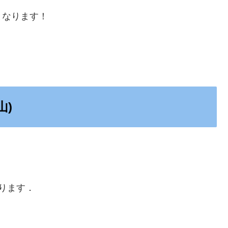
となります！
山)
ります．