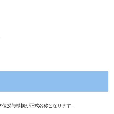
．
学位授与機構が正式名称となります．