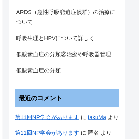
ARDS（急性呼吸窮迫症候群）の治療に
ついて
呼吸生理とHPVについて詳しく
低酸素血症の分類②治療や呼吸器管理
低酸素血症の分類
最近のコメント
第11回NP学会があります
に
takuMa
より
第11回NP学会があります
に
匿名
より