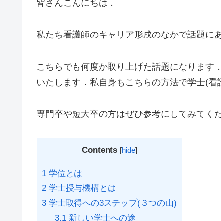
皆さんこんにちは．
私たち看護師のキャリア形成のなかで話題に
こちらでも何度か取り上げた話題になります
いたします．私自身もこちらの方法で学士(看
専門卒や短大卒の方はぜひ参考にしてみてく
Contents
[
hide
]
1
学位とは
2
学士授与機構とは
3
学士取得への3ステップ(３つの山)
3.1
新しい学士への途