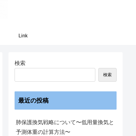
Link
検索
検索
最近の投稿
肺保護換気戦略について〜低用量換気と
予測体重の計算方法〜