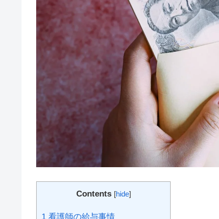
Contents
[
hide
]
1
看護師の給与事情