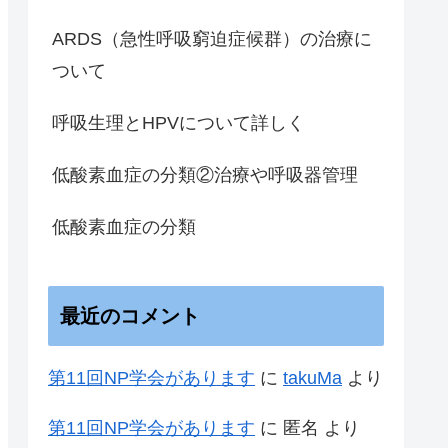
ARDS（急性呼吸窮迫症候群）の治療に
ついて
呼吸生理とHPVについて詳しく
低酸素血症の分類②治療や呼吸器管理
低酸素血症の分類
最近のコメント
第11回NP学会があります
に
takuMa
より
第11回NP学会があります
に
匿名
より