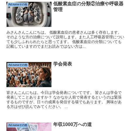
低酸素血症の分類②治療や呼吸器
Ad.nurseその他
管理
みさんさんこんにちは。 低酸素血症の患者さんは多く存在します。
そのような方の治療について説明します。また人工呼吸器管理につい
ても少しふれられたらと思ってます。 低酸素血症の分類についても
記載していますのでまだお読みではない方は...
学会発表
Ad.nurseその他
皆さんこんにちは。今日は学会発表についてです。 皆さんは学会で
発表してことありますか？ なかなか人前で発表するというのは緊張
するものですが、日々の成果を発信する場でもあります。 興味があ
る方はぜひ読んでみてください。 ...
年収1000万への道
Ad.nurseその他