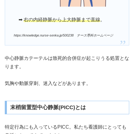
➡
右の内経静脈から上大静脈まで直線
。
https://knowledge.nurse-senka.jp/500238 ナース専科ホームページ
中心静脈カテーテルは致死的合併症が起こりうる処置とな
ります。
気胸や動脈穿刺、迷入などがあります。
末梢留置型中心静脈(PICC)とは
特定行為にも入っているPICC。私たち看護師にとっても